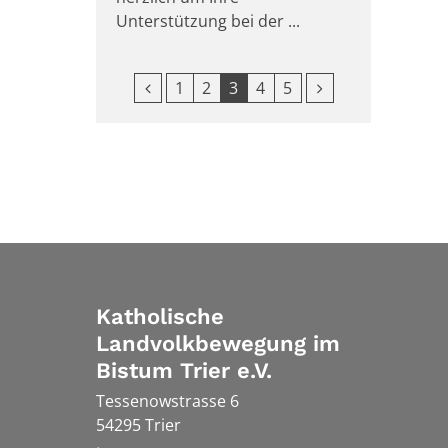
Unterstützung bei der ...
Vorherige Seite
Nächste Seite
1
2
3
4
5
Katholische
Landvolkbewegung im
Bistum Trier e.V.
Tessenowstrasse 6
54295
Trier