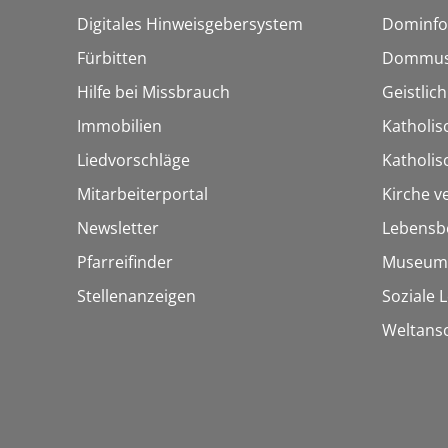
Digitales Hinweisgebersystem
Dominfo
Fürbitten
Dommus
Hilfe bei Missbrauch
Geistlic
Immobilien
Katholis
Liedvorschläge
Katholi
Mitarbeiterportal
Kirche v
Newsletter
Lebensb
Pfarreifinder
Museum
Stellenanzeigen
Soziale 
Weltans