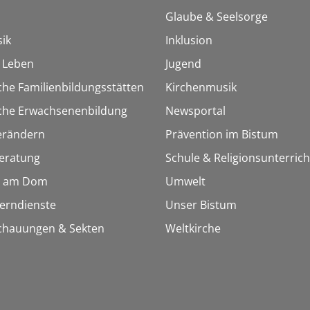
Glaube & Seelsorge
ik
Inklusion
h Leben
Jugend
che Familienbildungsstätten
Kirchenmusik
sche Erwachsenenbildung
Newsportal
erändern
Prävention im Bistum
eratung
Schule & Religionsunterrich
 am Dom
Umwelt
Lerndienste
Unser Bistum
chauungen & Sekten
Weltkirche