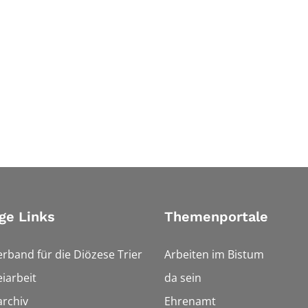
ge Links
Themenportale
erband für die Diözese Trier
Arbeiten im Bistum
iarbeit
da sein
rchiv
Ehrenamt