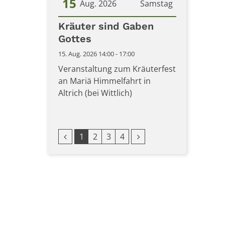
15
Aug. 2026
Samstag
Datum: 15. August 2026
Kräuter sind Gaben
Gottes
15. Aug. 2026 14:00 - 17:00
Veranstaltung zum Kräuterfest
an Mariä Himmelfahrt in
Altrich (bei Wittlich)
Vorherige Seite
Nächste Seite
1
2
3
4