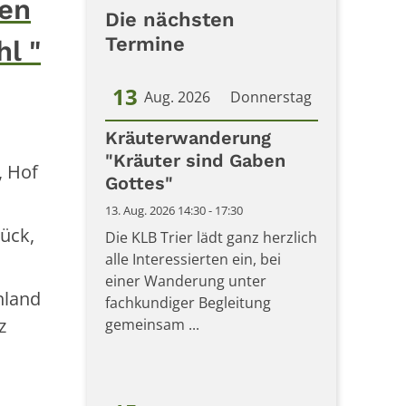
hen
Die nächsten
Termine
l "
13
Aug. 2026
Donnerstag
Datum: 13. August 2026
Kräuterwanderung
"Kräuter sind Gaben
, Hof
Gottes"
13. Aug. 2026 14:30 - 17:30
ück,
Die KLB Trier lädt ganz herzlich
alle Interessierten ein, bei
einer Wanderung unter
hland
fachkundiger Begleitung
z
gemeinsam ...