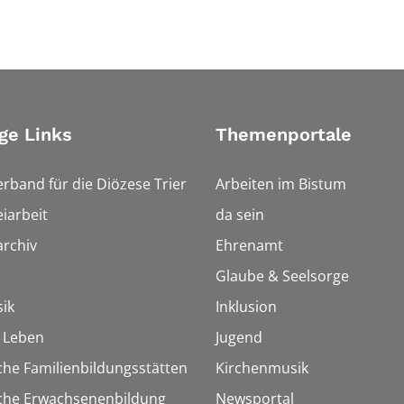
ge Links
Themenportale
erband für die Diözese Trier
Arbeiten im Bistum
iarbeit
da sein
rchiv
Ehrenamt
Glaube & Seelsorge
ik
Inklusion
h Leben
Jugend
che Familienbildungsstätten
Kirchenmusik
sche Erwachsenenbildung
Newsportal