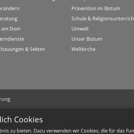
erändern
Prävention im Bistum
eratung
Schule & Religionsunterrich
 am Dom
Umwelt
Lerndienste
Unser Bistum
chauungen & Sekten
Weltkirche
ärung
lich Cookies
nis zu bieten. Dazu verwenden wir Cookies, die für das Fu