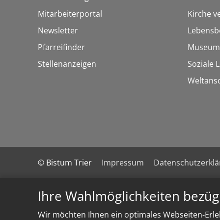
Mitarbeiterportal
Kirche v
Newsletter
Lebensb
Pfarreifinder
Museum
Stellenanzeigen
Soziale 
Weltans
© Bistum Trier
Impressum
Datenschutzerkl
Ihre Wahlmöglichkeiten bezüg
Wir möchten Ihnen ein optimales Webseiten-Erleb