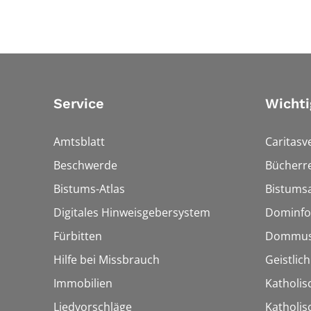
Service
Wichti
Amtsblatt
Caritasv
Beschwerde
Bücherre
Bistums-Atlas
Bistumsa
Digitales Hinweisgebersystem
Dominfo
Fürbitten
Dommus
Hilfe bei Missbrauch
Geistlic
Immobilien
Katholis
Liedvorschläge
Katholi